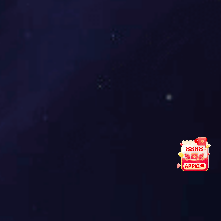
本着将“造就电线及插头线行业的全球化企业之一”为目标，不断加强
公司研发团队，自行投入研发多项具有智能化、绿色化、低碳化等特
色的新颖产品，目前共获得30多项专利（多项为发明专利）。并通
过ISO9001质量体系、ISO14001环境管理体系、ISO45001职业健
康安全管理体系。
铸造品质，谈球吧未来。