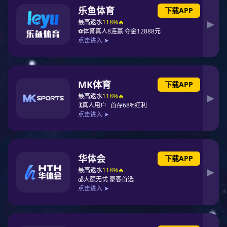
WDZA（B、C）-BY（BYJ）铜芯无卤低烟阻燃
BYJ