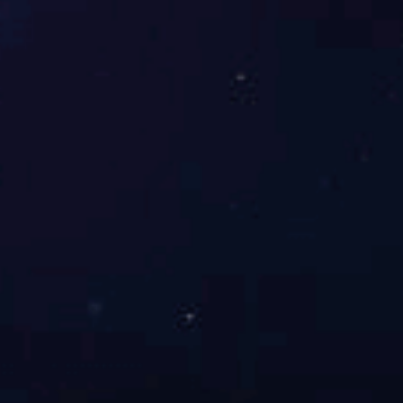
谈球吧
查看更多
2024-01-24
真假电线大探秘，建议收藏！