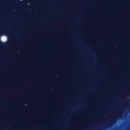
IEC10（BVV）轻型聚氯乙烯绝缘护套电缆
BVV
公司简介