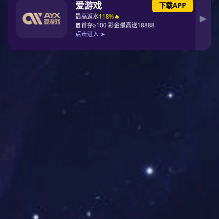
RVB铜芯
RVB
BVR铜芯聚氯乙烯绝缘软电缆
BVR