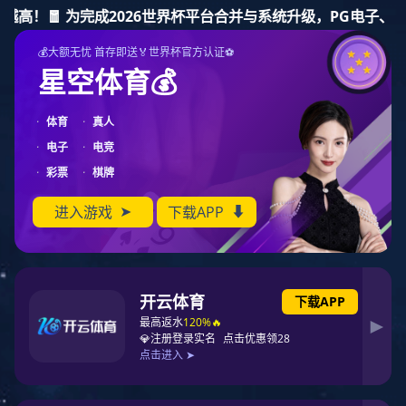
谈球吧
SOLUTION
谈球吧 - 全网最专业的球类玩家问答网站
谈球吧
客户案例
电气配套