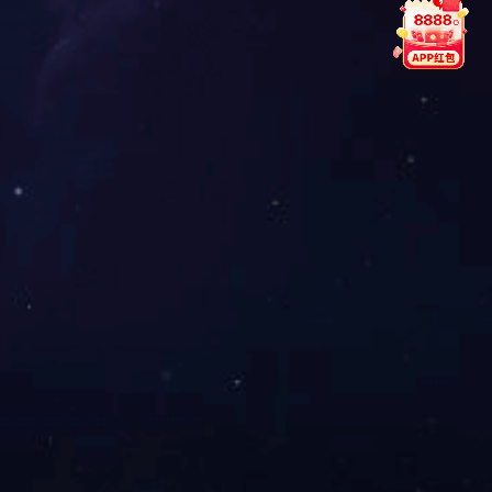
浙江天正电气股份有限公司
浙江天正电气股份有限公司，简称天正电气，创建于1999
年。2008年荣获“国家科学技术进步二等奖”、2012年荣获“国
家认定企业技术中心”,连续五年（2013～2017）荣获“中国房
地产开发企业500强首选供应商” 等荣誉。
查看详情
服务热线：